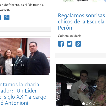
chicos de la Escuela
s 4 de febrero, es el Día mundial
Perón
 cáncer.
Colecta solidaria
ntamos la charla
tador: "Un Líder
el siglo XXI" a cargo
sé Antonioni
Nos sumamos a la l