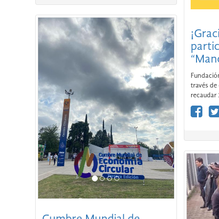
Andesmar acompañó a la
ONG Empate Mendoza
¡Grac
en el Carrusel de la
partic
Vendimia
“Mano
El aporte de la Fundación fue permitir que
Fundació
los chicos de Empate pudieran realizar el
través de 
recorrido del Carrusel a bordo de unidades
recaudar 
del City Bus Mendoza.