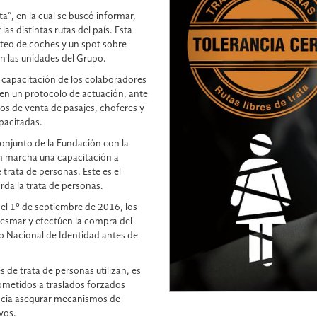
a”, en la cual se buscó informar,
las distintas rutas del país. Esta
ploteo de coches y un spot sobre
en las unidades del Grupo.
la capacitación de los colaboradores
 en un protocolo de actuación, ante
tos de venta de pasajes, choferes y
pacitadas.
 conjunto de la Fundación con la
en marcha una capacitación a
 trata de personas. Este es el
rda la trata de personas.
del 1º de septiembre de 2016, los
desmar y efectúen la compra del
o Nacional de Identidad antes de
 de trata de personas utilizan, es
sometidos a traslados forzados
ancia asegurar mecanismos de
vos.