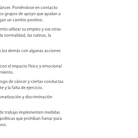
 cáncer. Poniéndose en contacto
los grupos de apoyo que ayudan a
gan un cambio positivo.
nto utilizar su empleo y sus otras
 normalidad, las rutinas, la
a los demás con algunas acciones
 con el impacto físico y emocional
amiento.
iesgo de cáncer y ciertas conductas
 y la falta de ejercicio.
gmatización y discriminación
es de trabajo implementen medidas
olíticas que prohíban fumar para
ano.