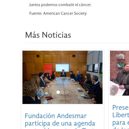
Juntos podemos combatir el cáncer.
Fuente: American Cancer Society
Más Noticias
Prese
Liber
Fundación Andesmar
para 
participa de una agenda