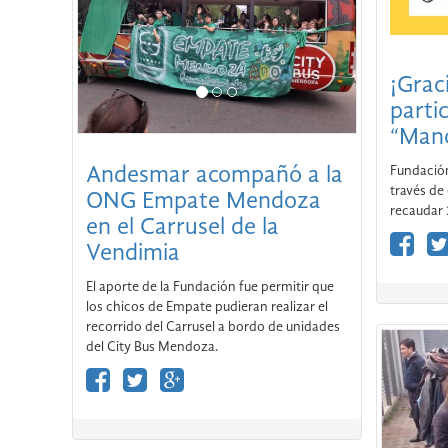
¡Grac
partic
“Mano
Fundació
través de 
recaudar 