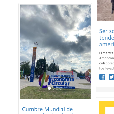
Andesmar acompañó a la
ONG Empate Mendoza
en el Carrusel de la
Ser so
Vendimia
tende
El aporte de la Fundación fue permitir que
ameri
los chicos de Empate pudieran realizar el
recorrido del Carrusel a bordo de unidades
El martes 
del City Bus Mendoza.
American
colaborad
fue llevad