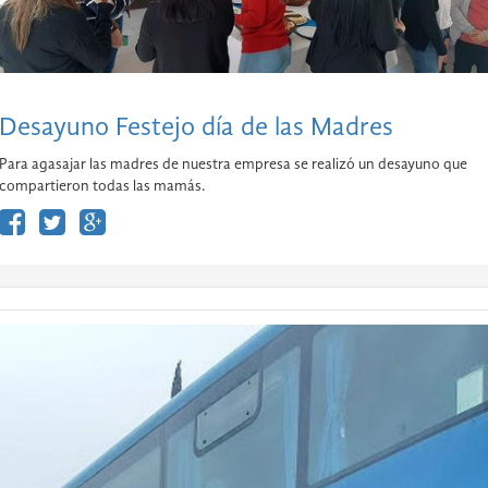
Desayuno Festejo día de las Madres
Para agasajar las madres de nuestra empresa se realizó un desayuno que
compartieron todas las mamás.