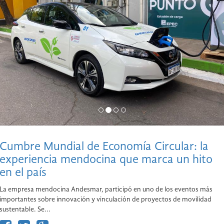
Cumbre Mundial de Economía Circular: la
experiencia mendocina que marca un hito
en el país
La empresa mendocina Andesmar, participó en uno de los eventos más
importantes sobre innovación y vinculación de proyectos de movilidad
sustentable. Se...