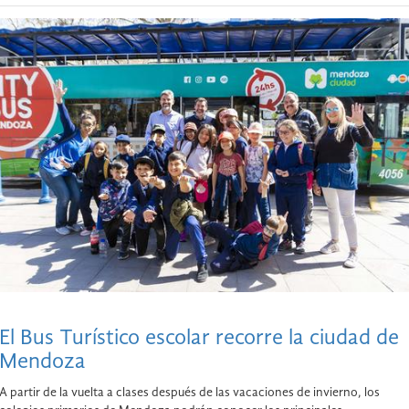
El Bus Turístico escolar recorre la ciudad de
Mendoza
A partir de la vuelta a clases después de las vacaciones de invierno, los