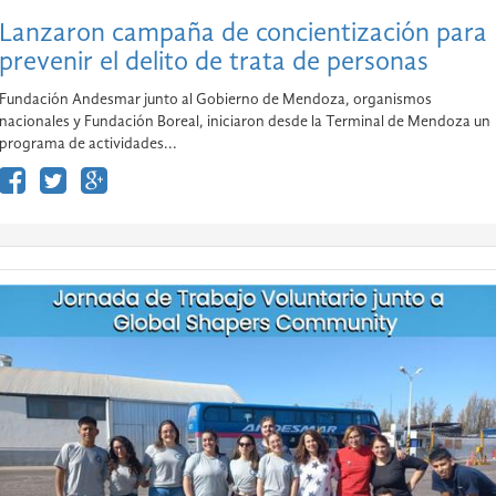
Lanzaron campaña de concientización para
prevenir el delito de trata de personas
Fundación Andesmar junto al Gobierno de Mendoza, organismos
nacionales y Fundación Boreal, iniciaron desde la Terminal de Mendoza un
programa de actividades...