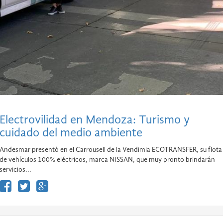
Electrovilidad en Mendoza: Turismo y
cuidado del medio ambiente
Andesmar presentó en el Carrousell de la Vendimia ECOTRANSFER, su flota
de vehículos 100% eléctricos, marca NISSAN, que muy pronto brindarán
servicios...