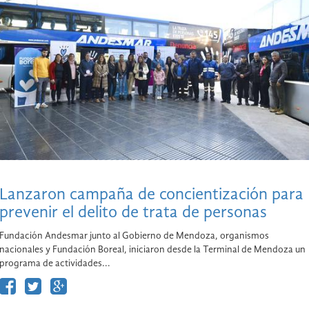
Lanzaron campaña de concientización para
prevenir el delito de trata de personas
Fundación Andesmar junto al Gobierno de Mendoza, organismos
nacionales y Fundación Boreal, iniciaron desde la Terminal de Mendoza un
programa de actividades...