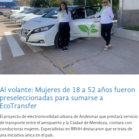
Al volante: Mujeres de 18 a 52 años fueron
preseleccionadas para sumarse a
EcoTransfer
El proyecto de electromovilidad urbana de Andesmar que prestará servicio
de transporte entre el aeropuerto y la Ciudad de Mendoza, contará con
conductoras mujeres. Especialistas en RRHH destacaron que se trata de
una iniciativa única en el país.