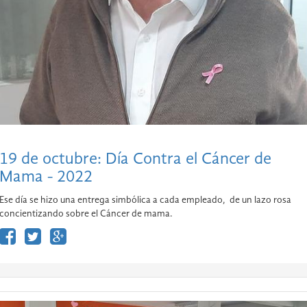
19 de octubre: Día Contra el Cáncer de
Mama - 2022
Ese día se hizo una entrega simbólica a cada empleado, de un lazo rosa
concientizando sobre el Cáncer de mama.