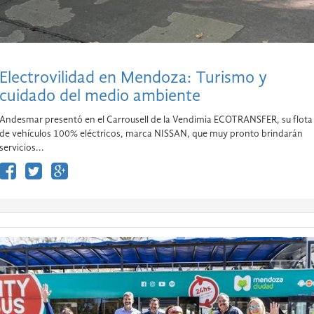
Electrovilidad en Mendoza: Turismo y
cuidado del medio ambiente
Andesmar presentó en el Carrousell de la Vendimia ECOTRANSFER, su flota
de vehículos 100% eléctricos, marca NISSAN, que muy pronto brindarán
servicios...