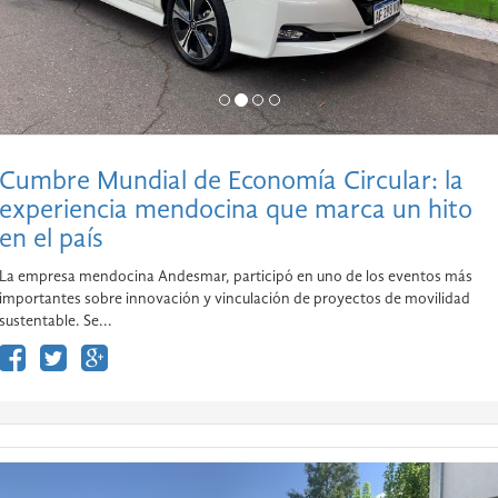
Cumbre Mundial de Economía Circular: la
experiencia mendocina que marca un hito
en el país
La empresa mendocina Andesmar, participó en uno de los eventos más
importantes sobre innovación y vinculación de proyectos de movilidad
sustentable. Se...