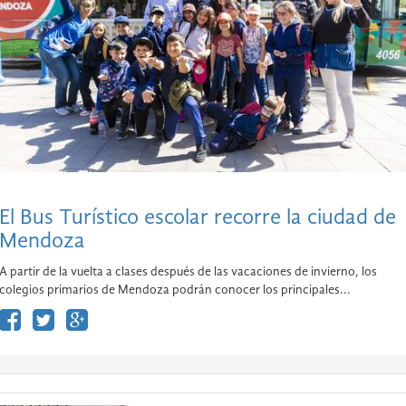
El Bus Turístico escolar recorre la ciudad de
Mendoza
A partir de la vuelta a clases después de las vacaciones de invierno, los
colegios primarios de Mendoza podrán conocer los principales...