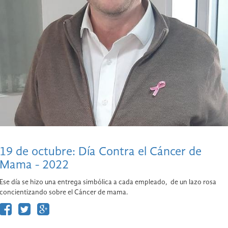
19 de octubre: Día Contra el Cáncer de
Mama - 2022
Ese día se hizo una entrega simbólica a cada empleado, de un lazo rosa
concientizando sobre el Cáncer de mama.