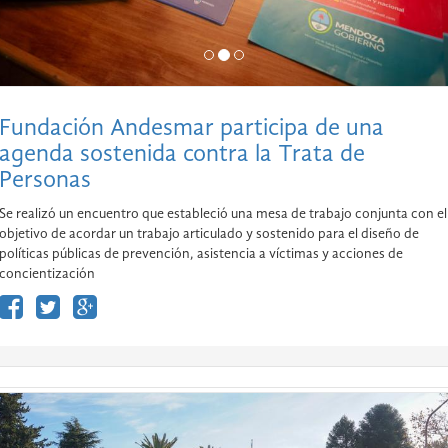
Fundación Andesmar participa de una
agenda sostenida contra la Trata de
Personas
Se realizó un encuentro que estableció una mesa de trabajo conjunta con el
objetivo de acordar un trabajo articulado y sostenido para el diseño de
políticas públicas de prevención, asistencia a víctimas y acciones de
concientización