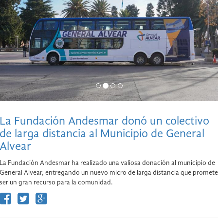
La Fundación Andesmar donó un colectivo
de larga distancia al Municipio de General
Alvear
La Fundación Andesmar ha realizado una valiosa donación al municipio de
General Alvear, entregando un nuevo micro de larga distancia que promete
ser un gran recurso para la comunidad.